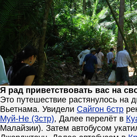
Я рад приветствовать вас на св
Это путешествие растянулось на д
Вьетнама. Увидели
Сайгон 6стр
рек
Муй-Не (3стр)
, Далее перелёт в
Ку
Малайзии). Затем автобусом укати