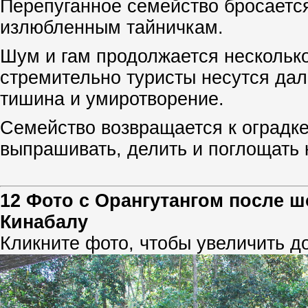
Перепуганное семейство бросаетс
излюбленным тайничкам.
Шум и гам продолжается несколько 
стремительно туристы несутся дал
тишина и умиротворение.
Семейство возвращается к оградке
выпрашивать, делить и поглощать 
12 Фото с Орангутангом после ш
Кинабалу
Кликните фото, чтобы увеличить д