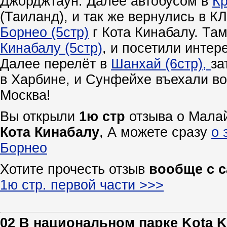
Джорджтаун. Далее автобусом в
Кр
(Таиланд), и так же вернулись в К
Борнео (5стр)
г Кота Кинабалу. Та
Кинабалу (5стр)
, и посетили инте
Далее перелёт в
Шанхай (6стр),
за
в Харбине, и Сунфейхе въехали во
Москва!
ПОЛЕЗНАЯ ИНФОРМАЦИЯ В СЕРИИ 
Вы открыли
1ю стр
отзыва о Малай
Кота Кинабалу
, А можете сразу
о 
Борнео
Хотите прочесть отзыв
вообще с с
1ю стр. первой части >>>
02 В национальном парке Kota K