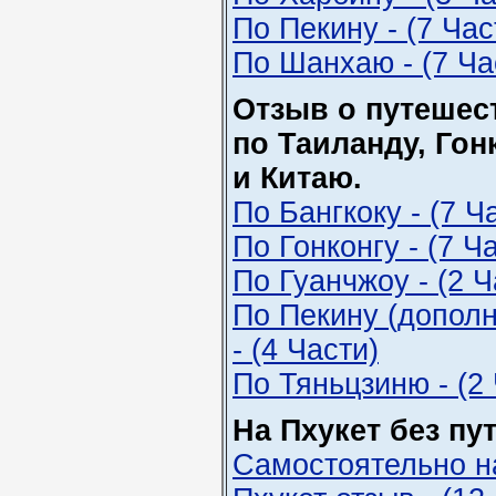
По Пекину - (7 Час
По Шанхаю - (7 Ча
Отзыв о путешес
по Таиланду, Гон
и Китаю.
По Бангкоку - (7 Ч
По Гонконгу - (7 Ч
По Гуанчжоу - (2 Ч
По Пекину (допол
- (4 Части)
По Тяньцзиню - (2
На Пхукет без пу
Самостоятельно н