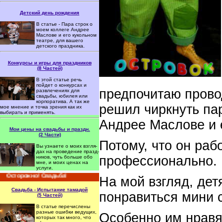
Детский день рождения
В статье - Пара строк о
моем колле­ге Ан­дрее
Маслове и его кукольном
теат­ре, для вашего
детского празд­ника.
Конкурсы и игры для праздников
(8 Частей)
В этой статье речь
пойдет о конкурсах и
предпочитаю прово
развлечениях для
свадьбы, юбилея или
корпоратива. А так же
решил чиркнуть пар
мое мнение и точка зрения как их
выбирать и применять.
Андрее Маслове и е
Мои цены на свадьбы и праздн.
(2 Части)
Потому, что он раб
Вы уз­на­ете о мо­их взгля­
дах на про­ве­де­ние празд­
профессионально.
ни­ков, чуть боль­ше обо
мне, и мо­их це­нах на
услу­ги.
Осторожно! Свадьба!
На мой взгляд, де
Свадьба - Испытание тамадой
понравиться мини 
(5 Частей)
В статье перечи­слены
раз­ные ошиб­ки веду­щих,
Особенно им нравя
кото­рых так много, что