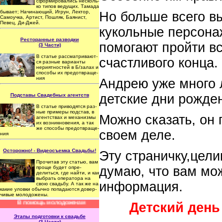
сфор­ми­ро­ва­лись нес­коль­
ко типов ведущих. Тамада
бывает; Начинающий, Игрун, Лектор,
Но больше всего вы
Самоучка, Артист, Пошляк, Баянист,
Певец, Ди-Джей.
кукольные персонаж
Ресторанные разводки
помогают пройти вс
(3 Части)
В статье рас­смат­ри­ва­ют­
счастливого конца.
ся раз­ные ва­риан­ты
нерият­ностей в Б/за­лах и
спо­собы их предот­вра­ще­
ния
Андрею уже много 
детские дни рожден
Подставы Свадебных агентств
ПОЛЕЗНАЯ ИНФОРМАЦИЯ 
В статье при­во­дят­ся раз­
ные при­меры под­став, в
Можно сказать, он
агент­ствах и ме­ха­низмы
их воз­ник­но­ве­ния, а так
же спо­собы пре­дот­вра­ще­
своем деле.
ния
Осторожно! - Видеосъемка Свадьбы!
Эту страничку,цели
Прочитав эту статью, вам
думаю, что вам мож
проще бу­дет оп­ре­
делиться, где най­ти, и как
выб­рать опе­ра­тора на
информация.
свою свадьбу. А так же на
какие улов­ки обычно по­пада­ют­ся довер­
чи­вые моло­до­же­ны.
В помощь молодоженам
Детский день
Этапы подготовки к свадьбе
(3 Части)