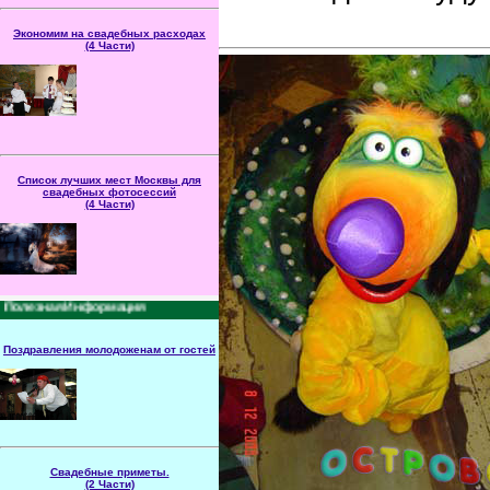
Экономим на свадебных расходах
(4 Части)
Свадьба перевеши­вает
все сэконом­лен­ные
средства за нес­коль­ко
лет? Вы в панике?! Ста­
тья - Секреты экономии
на сва­деб­ных расходах - спе­циаль­но
для вас!
Список лучших мест Москвы для
свадебных фотосессий
(4 Части)
Эта статья поможет вам
спланировать прогулку по
красивым и памятным
местам Москвы для
постановочной фото и
видеосъемки.
Полезная Информация
Поздравления молодоженам от гостей
При­мер­ные тек­сты поз­
драв­ле­ний мо­ло­до­же­нам
от сви­де­те­лей, ро­ди­те­
лей. От­вет­ное сло­во мо­
ло­дых. По­ду­май­те над
своим.
Свадебные приметы.
(2 Части)