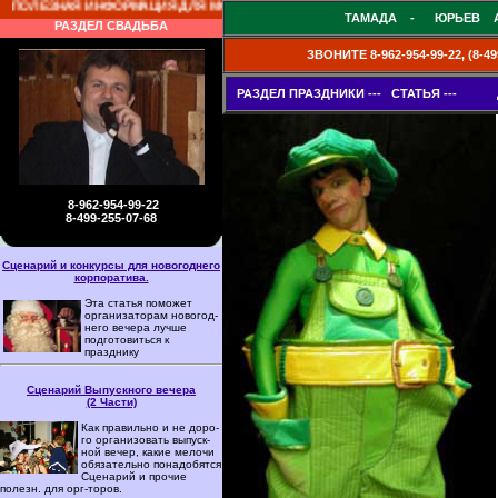
НФОРМАЦИЯ ДЛЯ МОЛОДОЖЕНОВ
ТАМАДА - ЮРЬЕВ АНДРЕЙ
РАЗДЕЛ СВАДЬБА
ЗВОНИТЕ 8-962-954-99-22, (8-
РАЗДЕЛ ПРАЗДНИКИ --- СТАТЬЯ --- 
8-962-954-99-22
8-499-255-07-68
Сценарий и конкурсы для новогоднего
корпоратива.
Эта статья поможет
орга­ни­за­то­рам но­во­год­
не­го ве­че­ра лучше
подго­товить­ся к
празднику
Сценарий Выпускного вечера
(2 Части)
Как пра­виль­но и не до­ро­
го ор­га­ни­зо­вать вы­пуск­
ной ве­чер, какие мелочи
обяза­тель­но по­на­добят­ся
Сценарий и прочие
полезн. для орг-торов.