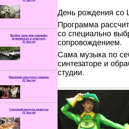
Что и за сколько нужно
делать, чтобы
День рождения со
подготовиться к свадьбе?
Именно в этой статье вы
ознакомитесь со всеми
Программа рассчита
этапами планирования подготовки к
свадьбе.
со специально вы
Выбор зала для свадьбы
(в вопросах и ответах).
сопровождением.
(2 Части)
В статье Множество
полезных советов как
Сама музыка по се
правильно выбирать
банкетный зал. А так же
рассматриваются,
синтезаторе и обр
скрытые неудобства, которые влияют на
успех праздника.
студии.
Признаки опытного тамады
(2 Части)
Запомните моменты, по
ко­то­рым мож­но при­мер­но
опре­де­лить на сколь­ко
ком­пе­тен­тен ве­ду­щий, с
кото­рым вы встре­титесь.
Cценарий выкупа невесты
(3 Части)
Статья написана чтобы
свидетельнице и под­руж­
кам было понятно, на что
об­ра­тить внимание при