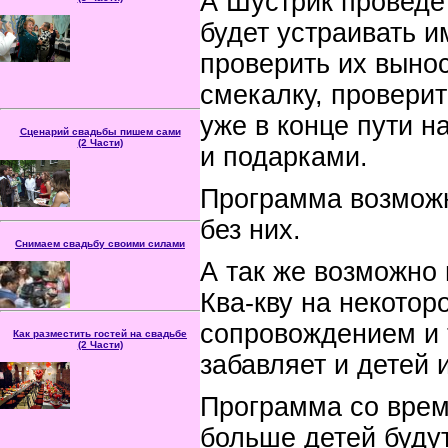
А Шустрик проведёт
Статья Поможет вам
будет устраивать и
понять на сколько это
серьезный и
ответственный этап в
проверить их вынос
подготовке к свадьбе. А
так же дано несколько полезных советов
смекалку, провери
по выбору специалистов на ваш
праздник.
уже в конце пути н
Сценарий свадьбы пишем сами
(2 Части)
и подарками.
В статье даны ре­ко­мен­
да­ции и по­лез­ные со­ве­
ты, как пи­сать, и что
Программа возможна
учесть в буду­щем сце­на­
рии своего празд­ника.
без них.
Снимаем свадьбу своими силами
А так же возможно
В статье даны по­лез­ные
со­ве­ты, как и что учесть
во вре­мя ви­део­съем­ки
Ква-кву на некото
празд­ника.
сопровождением и 
Как разместить гостей на свадьбе
(2 Части)
забавляет и детей 
В статье Множество
полезных советов как
правильно спланировать
Программа со врем
расстановку столов и
размещения гостей в б/
зале. А так же показано, сколько
больше детей будут
скрытых мелочей влияют на успех
праздника.