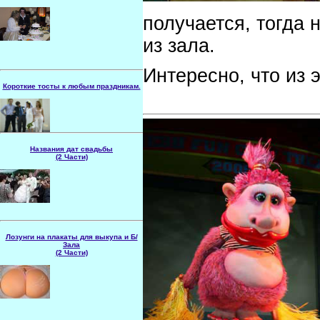
Коротко - На этой
получается, тогда 
Страничке собраны
Народные приметы и
ритуалы
для ДНЯ
из зала.
СВАДЬБЫ
, позволяющие
сохранить семейное счастье на долгие
годы.
Интересно, что из 
Короткие тосты к лю­бым празд­никам.
Можете себе что-нибудь
подо­брать к лю­бо­му
событию.
Названия дат свадьбы
(2 Части)
Как называется свадь­ба
на ко­то­рой вы бу­де­те гу­
лять? Или у ро­ди­телей в
этом го­ду? Кем дово­дятся
род­ствен­ники (по
народному)? Значение дат, что дарят?
Лозунги на плакаты для выкупа и Б/
Зала
ПОЛЕЗНАЯ ИНФОРМАЦИЯ 
(2 Части)
Можете себе подоб­рать
текст и укра­сить зал
Рекомендую
ознакомиться