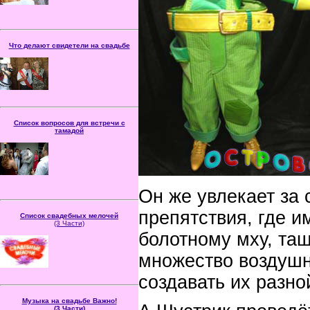
на­пи­са­нии сце­на­рия вы­
ку­па, как про­вес­ти его мак­си­маль­но ве­
се­ло и прос­то.
Что делают свидетели на свадьбе
Статья написана в по­мо­
щь бу­ду­щим сви­де­те­лям
что­бы им бы­ло проще
спра­вить­ся с этой от­вет­
ствен­ной ро­лью на сва­
дьбе, и они не вол­но­ва­лись.
Список вопросов для встречи с
тамадой
Имея этот список, вы бу­
де­те уве­рен­ней себя чув­
ство­вать на перего­ворах
с веду­щими. Вам будет
проще выявить их слабые
и сильные стороны, и делать выводы
Он же увлекает за 
уже более аргументированно.
препятствия, где и
Список свадебных мелочей
(3 Части)
болотному мху, тащ
Список свадебных
мелочей поможет вам
лучше подготовиться к
множество воздушн
празднику и не дорого
закупить необходимые
создавать их разно
вещи
Музыка на свадьбе Важно!
(3 Части)